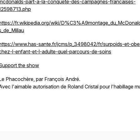
mcdonalds-part-a-la-conquete-des-campagnes-francaises-
12598713.php
https://fr.wikipedia.org/wiki/D%C3%A9montage_du_McDona
s_de_Millau
https://www.has-sante.fr/jcms/p_3498042/fr/surpoids-et-obe
chez-l-enfant-et-l-adulte-quel-parcours-de-soins
Support the show
Le Phacochère, par François André.
Avec l'aimable autorisation de Roland Cristal pour l'habillage mu