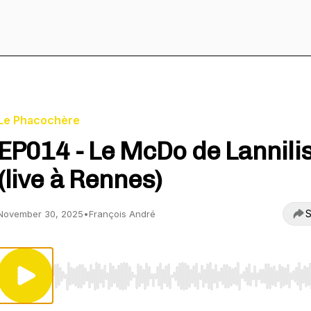
Le Phacochère
EP014 - Le McDo de Lannili
(live à Rennes)
S
November 30, 2025
•
François André
Use Left/Right to seek, Home/End to jump to start o