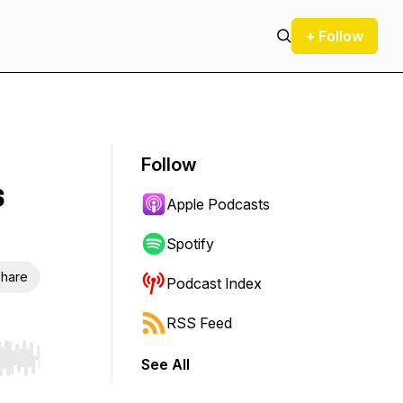
+ Follow
Follow
s
Apple Podcasts
Spotify
hare
Podcast Index
RSS Feed
See All
r end. Hold shift to jump forward or backward.