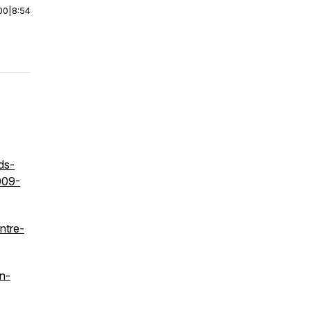
00
|
8:54
ds-
009-
ntre-
on-