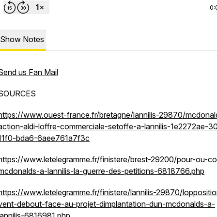
0:
Show Notes
Send us Fan Mail
SOURCES
odcast
https://www.ouest-france.fr/bretagne/lannilis-29870/mcdonal
action-aldi-loffre-commerciale-setoffe-a-lannilis-1e2272ae-3
11f0-bda6-6aee761a7f3c
https://www.letelegramme.fr/finistere/brest-29200/pour-ou-co
mcdonalds-a-lannilis-la-guerre-des-petitions-6818766.php
https://www.letelegramme.fr/finistere/lannilis-29870/loppositi
vent-debout-face-au-projet-dimplantation-dun-mcdonalds-a-
lannilis-6816981.php