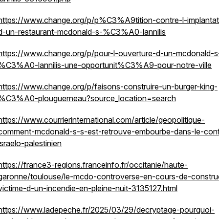
https://www.change.org/p/p%C3%A9tition-contre-l-implantat
d-un-restaurant-mcdonald-s-%C3%A0-lannilis
https://www.change.org/p/pour-l-ouverture-d-un-mcdonald-s
%C3%A0-lannilis-une-opportunit%C3%A9-pour-notre-ville
https://www.change.org/p/faisons-construire-un-burger-king-
%C3%A0-plouguerneau?source_location=search
https://www.courrierinternational.com/article/geopolitique-
comment-mcdonald-s-s-est-retrouve-embourbe-dans-le-confl
israelo-palestinien
https://france3-regions.franceinfo.fr/occitanie/haute-
garonne/toulouse/le-mcdo-controverse-en-cours-de-constru
victime-d-un-incendie-en-pleine-nuit-3135127.html
https://www.ladepeche.fr/2025/03/29/decryptage-pourquoi-