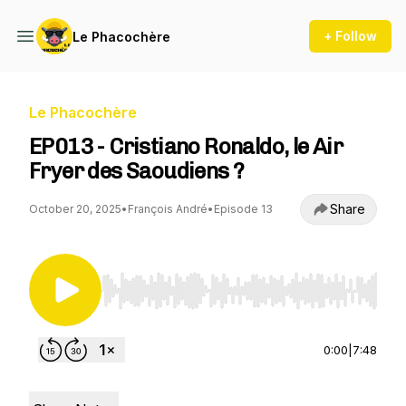
+ Follow
Le Phacochère
Le Phacochère
EP013 - Cristiano Ronaldo, le Air
Fryer des Saoudiens ?
Share
October 20, 2025
•
François André
•
Episode 13
Use Left/Right to seek, Home/End to jump to st
0:00
|
7:48