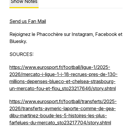
Show Notes
Send us Fan Mail
Rejoignez le Phacochère sur Instagram, Facebook et
Bluesky.
SOURCES:
https://www.eurosport.fr/football/ligue-1/2025-
2026/mercato-i-ligue-1-i-18-recrues-pres-de-130-
millions-depenses-blueco-et-chelsea-strasbourg-
un-mercato-fou-et-flou_sto23217646/story.shtml
https://www.eurosport.fr/football/transferts/2025-
2026/transferts-aymeric-laporte-comme-de-gea-
dibu-martinez-boude-les-5-histoires-les-plus-
farfelues-du-mercato_sto23217704/story.shtml